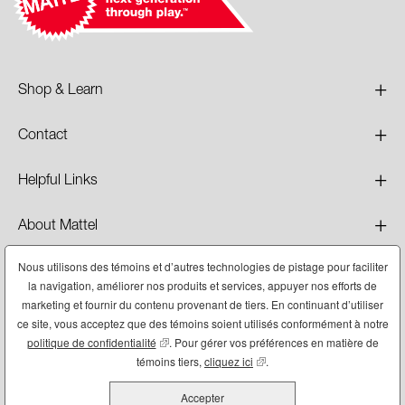
+
Shop & Learn
+
Contact
+
Helpful Links
+
About Mattel
Nous utilisons des témoins et d’autres technologies de pistage pour faciliter
+
Legal
la navigation, améliorer nos produits et services, appuyer nos efforts de
marketing et fournir du contenu provenant de tiers. En continuant d’utiliser
ce site, vous acceptez que des témoins soient utilisés conformément à notre
politique de confidentialité
(ce contenu ouvre dans une nouvelle fenêtre)
. Pour gérer vos préférences en matière de
témoins tiers,
cliquez ici
(ce contenu ouvre dans une no
.
©2026 Mattel
Accepter