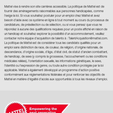
Mattel vise à rendre son site carrières accessible. La politique de Mattel est de
fournir des aménagements raisonnables aux personnes handicapées, comme
l'exige la loi. Si vous souhaitez postuler pour un emploi chez Mattel et avez
besoin d'aide avec ce système en ligne à tout moment au cours du processus de
candidature, de présélection ou de sélection, ou si vous pensez que vous ne
répondez à aucune des qualifications requises pour un poste affiché en raison de
un handicap et souhaitez explorer la possibilité d'un accommodement, veuillez
contacter notre équipe d'acquisition de talents à : TalentAcquisition@mattel.com.
La politique de Mattel est de considérer tous les candidats qualifiés pour un
emploi sans distinction de race, de couleur, de religion, d'origine nationale, de
descendance, d'origine sociale, d'âge, d'état civil, de statut d'ancien combattant,
de handicap, de sexe (y compris la grossesse, l'accouchement ou les conditions
médicales reliées), l'orientation sexuelle, les informations génétiques, le sexe,
l'identité ou l'expression de genre, ou toute autre condition protégée par la loi
applicable. Mattel a également développé un programme d'action positive
conformément aux réglementations fédérales et pour renforcer les objectifs de
Mattel en matière d'égalité d'accès aux opportunités à tous les niveaux d'emploi.