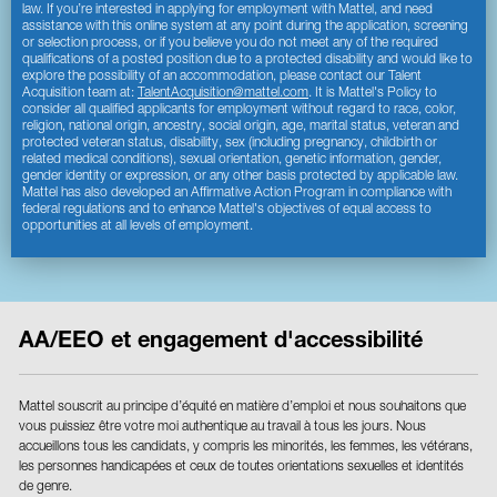
law. If you’re interested in applying for employment with Mattel, and need
assistance with this online system at any point during the application, screening
or selection process, or if you believe you do not meet any of the required
qualifications of a posted position due to a protected disability and would like to
explore the possibility of an accommodation, please contact our Talent
Acquisition team at:
TalentAcquisition@mattel.com
. It is Mattel's Policy to
consider all qualified applicants for employment without regard to race, color,
religion, national origin, ancestry, social origin, age, marital status, veteran and
protected veteran status, disability, sex (including pregnancy, childbirth or
related medical conditions), sexual orientation, genetic information, gender,
gender identity or expression, or any other basis protected by applicable law.
Mattel has also developed an Affirmative Action Program in compliance with
federal regulations and to enhance Mattel's objectives of equal access to
opportunities at all levels of employment.
AA/EEO et engagement d'accessibilité
Mattel souscrit au principe d’équité en matière d’emploi et nous souhaitons que
vous puissiez être votre moi authentique au travail à tous les jours. Nous
accueillons tous les candidats, y compris les minorités, les femmes, les vétérans,
les personnes handicapées et ceux de toutes orientations sexuelles et identités
de genre.