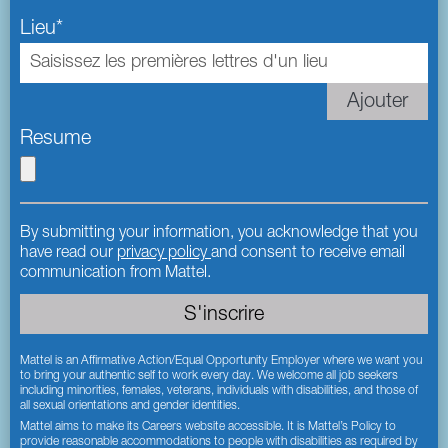
Lieu
*
Ajouter
Resume
By submitting your information, you acknowledge that you
have read our
privacy policy
(this content opens in new window
and consent to receive email
communication from Mattel.
S'inscrire
Mattel is an Affirmative Action/Equal Opportunity Employer where we want you
to bring your authentic self to work every day. We welcome all job seekers
including minorities, females, veterans, individuals with disabilities, and those of
all sexual orientations and gender identities.
Mattel aims to make its Careers website accessible. It is Mattel’s Policy to
provide reasonable accommodations to people with disabilities as required by